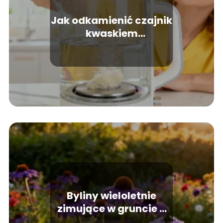
Jak odkamienić czajnik
kwaskiem
cytrynowym?
Skuteczne sposoby
Byliny wieloletnie
zimujące w gruncie –
najlepsze gatunki