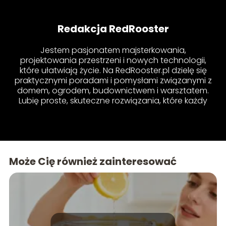
Redakcja RedRooster
Jestem pasjonatem majsterkowania,
projektowania przestrzeni i nowych technologii,
które ułatwiają życie. Na RedRooster.pl dzielę się
praktycznymi poradami i pomysłami związanymi z
domem, ogrodem, budownictwem i warsztatem.
Lubię proste, skuteczne rozwiązania, które każdy
może wprowadzić u siebie – bez względu na
poziom doświadczenia. Jeśli chcesz dowiedzieć
się, jak samodzielnie naprawić drobne usterki,
stworzyć funkcjonalne przestrzenie lub poznać
najnowsze urządzenia, jesteś w dobrym miejscu!
Może Cię również zainteresować