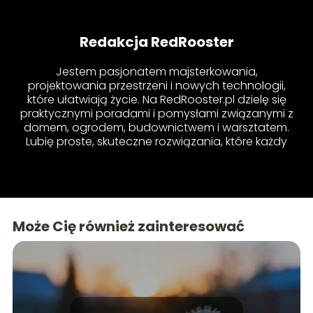
Redakcja RedRooster
Jestem pasjonatem majsterkowania,
projektowania przestrzeni i nowych technologii,
które ułatwiają życie. Na RedRooster.pl dzielę się
praktycznymi poradami i pomysłami związanymi z
domem, ogrodem, budownictwem i warsztatem.
Lubię proste, skuteczne rozwiązania, które każdy
może wprowadzić u siebie – bez względu na
poziom doświadczenia. Jeśli chcesz dowiedzieć
się, jak samodzielnie naprawić drobne usterki,
stworzyć funkcjonalne przestrzenie lub poznać
najnowsze urządzenia, jesteś w dobrym miejscu!
Może Cię również zainteresować