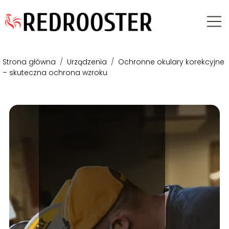
Strona główna
/
Urządzenia
/
Ochronne okulary korekcyjne
– skuteczna ochrona wzroku